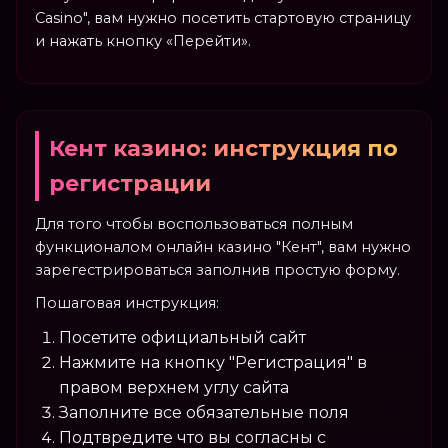
Casino", вам нужно посетить стартовую страницу
и нажать кнопку «Перейти».
Кент казино: инструкция по
регистрации
Для того чтобы воспользоваться полным
функционалом онлайн казино "Кент", вам нужно
зарегестрироваться заполнив простую форму.
Пошаговая инструкция:
Посетите официальный сайт
Нажмите на кнопку "Регистрация" в
правом верхнем углу сайта
Заполните все обязательные поля
Подтвредите что вы согласны с